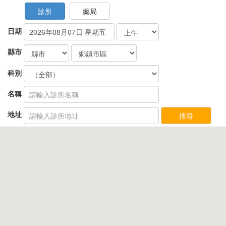
診所
藥局
日期
縣市
科別
名稱
地址